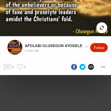
AFOLABI OLUSEGUN AYODELE
@OlusegunMaaye
Follow
3 years ago
0
0